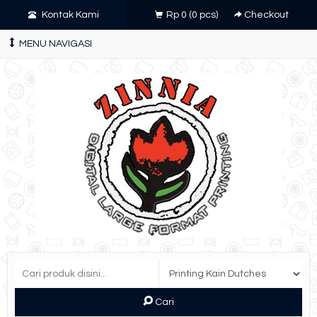
Kontak Kami
Rp 0
(
0
pcs)
Checkout
MENU NAVIGASI
Cari