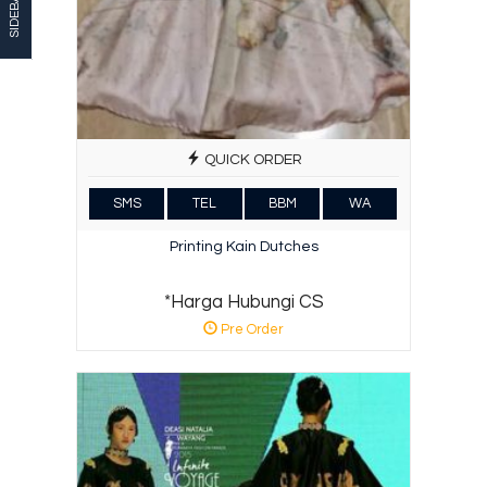
SIDEBAR
QUICK ORDER
SMS
TEL
BBM
WA
Printing Kain Dutches
*Harga Hubungi CS
Pre Order