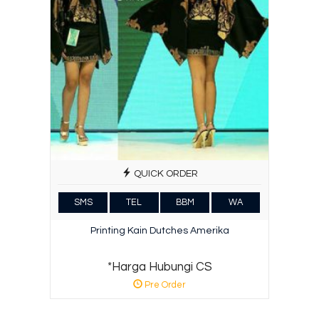
QUICK ORDER
SMS
TEL
BBM
WA
Printing Kain Dutches Amerika
*Harga Hubungi CS
Pre Order