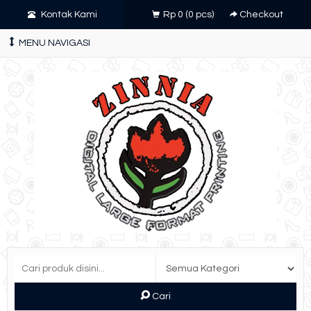
Kontak Kami
Rp 0
(
0
pcs)
Checkout
MENU NAVIGASI
Cari