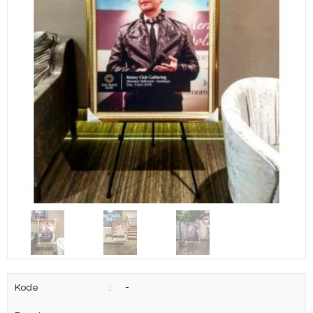
Kode
:
-