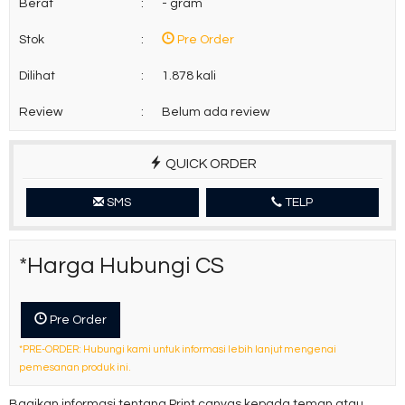
Berat
:
- gram
Stok
:
Pre Order
Dilihat
:
1.878 kali
Review
:
Belum ada review
QUICK ORDER
SMS
TELP
*Harga Hubungi CS
Pre Order
*PRE-ORDER: Hubungi kami untuk informasi lebih lanjut mengenai
pemesanan produk ini.
Bagikan informasi tentang
Print canvas
kepada teman atau