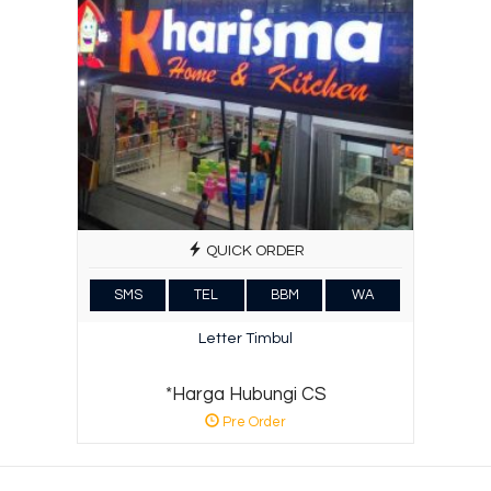
QUICK ORDER
SMS
TEL
BBM
WA
Letter Timbul
*Harga Hubungi CS
Pre Order