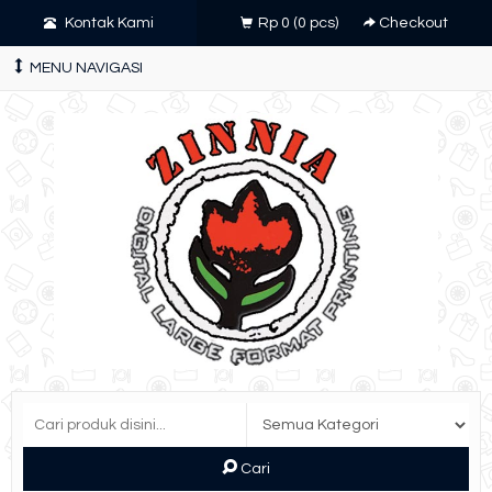
Kontak Kami
Rp 0
(
0
pcs)
Checkout
MENU NAVIGASI
Cari