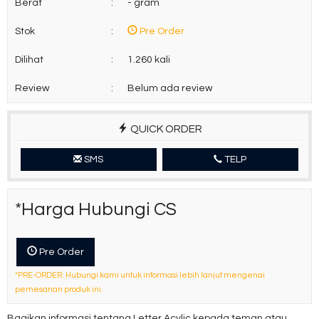
Berat
:
- gram
Stok
:
Pre Order
Dilihat
:
1.260 kali
Review
:
Belum ada review
QUICK ORDER
SMS
TELP
*Harga Hubungi CS
Pre Order
*PRE-ORDER: Hubungi kami untuk informasi lebih lanjut mengenai
pemesanan produk ini.
Bagikan informasi tentang
Letter Acylic
kepada teman atau