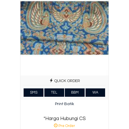
QUICK ORDER
SMS
TEL
BBM
WA
Print Batik
*Harga Hubungi CS
Pre Order