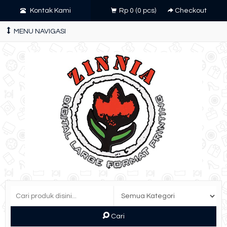
Kontak Kami
Rp 0
(
0
pcs)
Checkout
MENU NAVIGASI
Cari