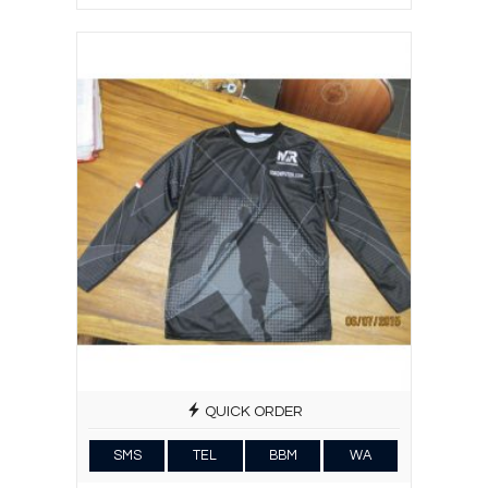
QUICK ORDER
SMS
TEL
BBM
WA