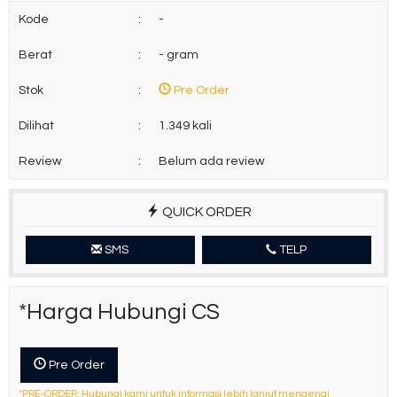
Kode
:
-
Berat
:
- gram
Stok
:
Pre Order
Dilihat
:
1.349 kali
Review
:
Belum ada review
QUICK ORDER
SMS
TELP
*Harga Hubungi CS
Pre Order
*PRE-ORDER: Hubungi kami untuk informasi lebih lanjut mengenai