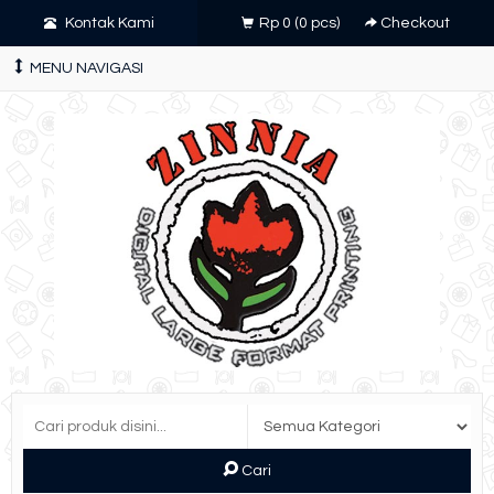
Kontak Kami
Rp 0
(
0
pcs)
Checkout
MENU NAVIGASI
Cari