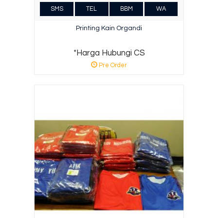
SMS
TEL
BBM
WA
Printing Kain Organdi
*Harga Hubungi CS
Pre Order