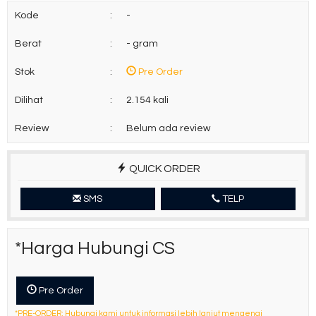
Kode
:
-
Berat
:
- gram
Stok
:
Pre Order
Dilihat
:
2.154 kali
Review
:
Belum ada review
QUICK ORDER
SMS
TELP
*Harga Hubungi CS
Pre Order
*PRE-ORDER: Hubungi kami untuk informasi lebih lanjut mengenai