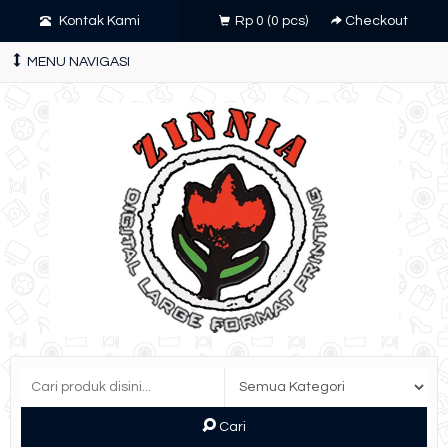
Kontak Kami
Rp 0
(
0
pcs)
Checkout
MENU NAVIGASI
Cari