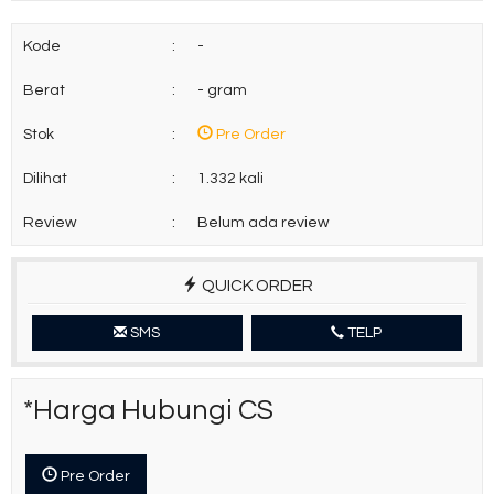
Kode
:
-
Berat
:
- gram
Stok
:
Pre Order
Dilihat
:
1.332 kali
Review
:
Belum ada review
QUICK ORDER
SMS
TELP
*Harga Hubungi CS
Pre Order