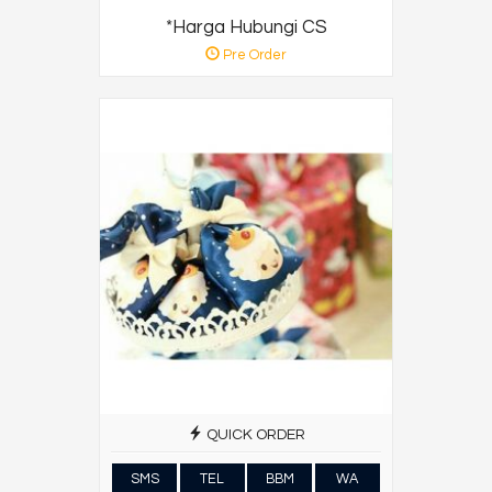
*Harga Hubungi CS
Pre Order
QUICK ORDER
SMS
TEL
BBM
WA