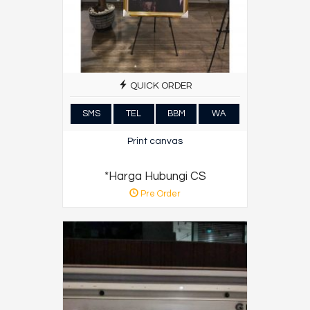
QUICK ORDER
SMS
TEL
BBM
WA
Print canvas
*Harga Hubungi CS
Pre Order