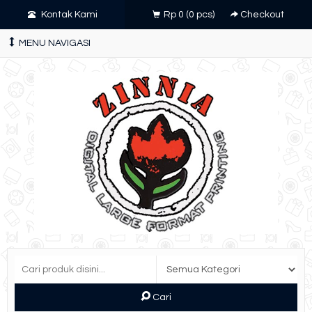
Kontak Kami
Rp 0
(
0
pcs)
Checkout
MENU NAVIGASI
Cari