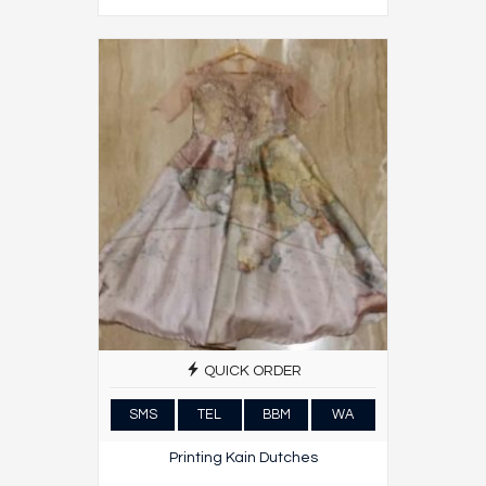
QUICK ORDER
SMS
TEL
BBM
WA
Printing Kain Dutches