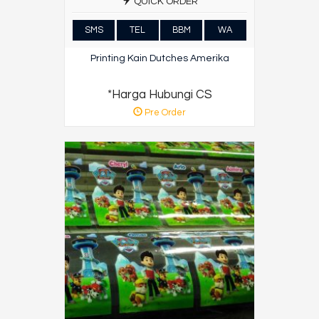
QUICK ORDER
SMS
TEL
BBM
WA
Printing Kain Dutches Amerika
*Harga Hubungi CS
Pre Order