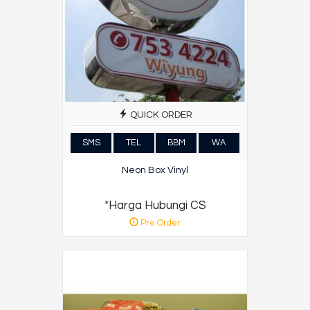
QUICK ORDER
SMS
TEL
BBM
WA
Neon Box Vinyl
*Harga Hubungi CS
Pre Order