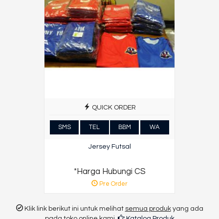
QUICK ORDER
SMS
TEL
BBM
WA
Jersey Futsal
*Harga Hubungi CS
Pre Order
Klik link berikut ini untuk melihat
semua produk
yang ada
pada toko online kami.
Katalog Produk