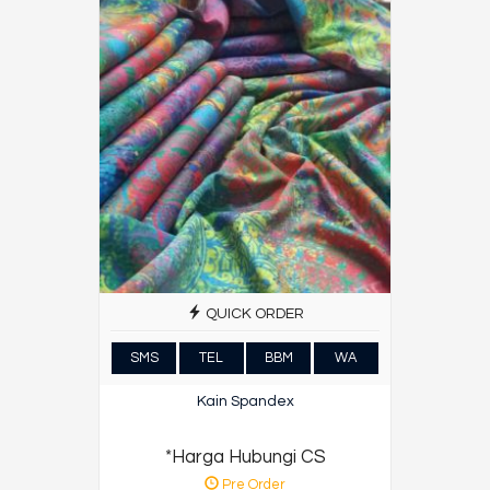
QUICK ORDER
SMS
TEL
BBM
WA
Kain Spandex
*Harga Hubungi CS
Pre Order