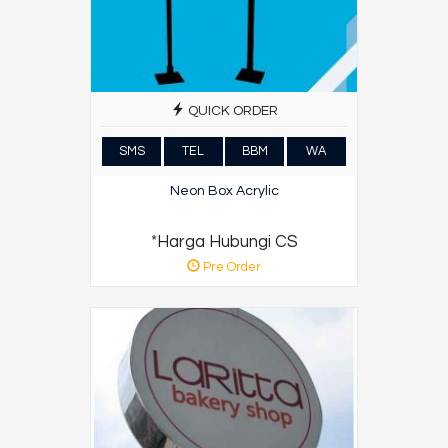
QUICK ORDER
SMS
TEL
BBM
WA
Neon Box Acrylic
*Harga Hubungi CS
Pre Order