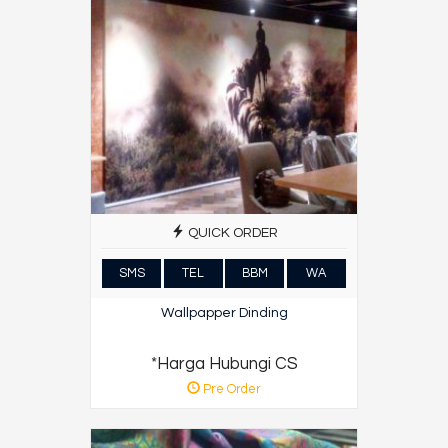
QUICK ORDER
SMS
TEL
BBM
WA
Wallpapper Dinding
*Harga Hubungi CS
Pre Order