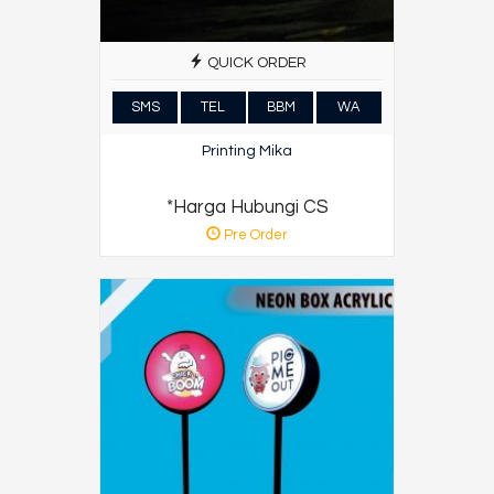
QUICK ORDER
SMS
TEL
BBM
WA
Printing Mika
*Harga Hubungi CS
Pre Order